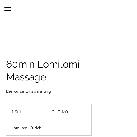
60min Lomilomi
Massage
Die kurze Entspannung
140
Schweizer
1 Std.
1
CHF 140
Franken
S
t
Lomilomi Zürich
d